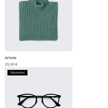
Article
Prix
25,00 €
Nouveau