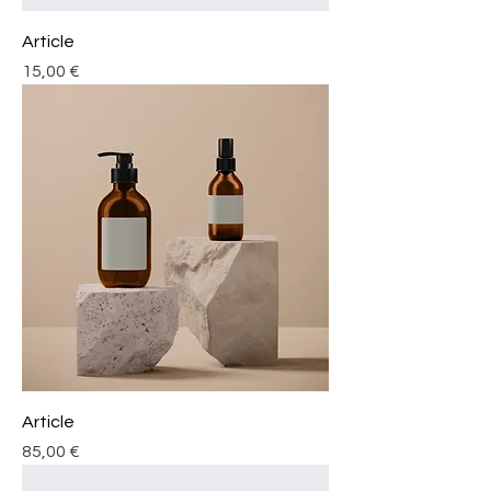
Article
Prix
15,00 €
Article
Prix
85,00 €