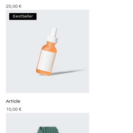
Prix
20,00 €
BestSeller
Article
Prix
10,00 €